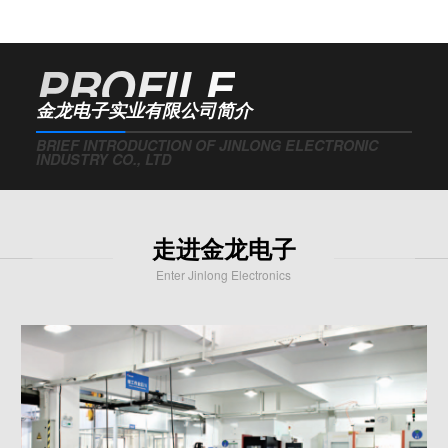
PROFILE
金龙电子实业有限公司简介
BRIEF INTRODUCTION OF JINLONG ELECTRONIC
INDUSTRY CO., LTD
走进金龙电子
Enter Jinlong Electronics