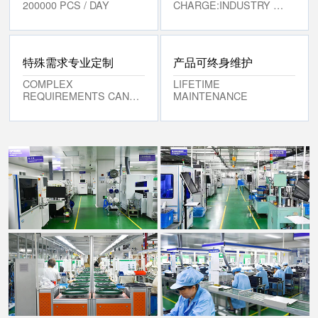
200000 PCS / DAY
CHARGE:INDUSTRY
PRODUCT SOLUTIONS
特殊需求专业定制
产品可终身维护
COMPLEX
LIFETIME
REQUIREMENTS CAN
MAINTENANCE
BE
CUSTOMIZED ONE TO
ONE