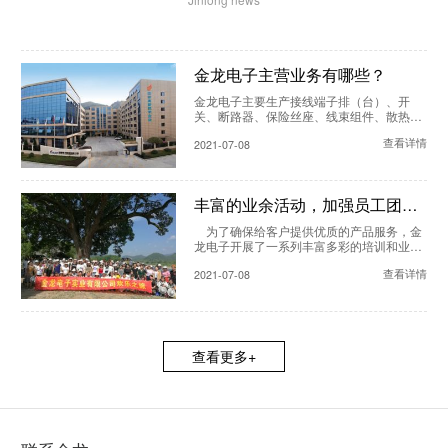
金龙电子主营业务有哪些？
金龙电子主要生产接线端子排（台）、开
关、断路器、保险丝座、线束组件、散热
器、新能源充电枪充电座等产品，以及定制
查看详情
2021-07-08
冲压件、注塑件等零部件，产品主要用于家
用电器、工业控制 设备以及新能源等领域。
…
丰富的业余活动，加强员工团队
凝聚力！
​ 为了确保给客户提供优质的产品服务，金
龙电子开展了一系列丰富多彩的培训和业余
活动：团队建设，体育会，文学会，培养员
查看详情
2021-07-08
工团队精神和加强员工凝聚力，精心打造的
空中花园，大力促进员工间的情感交流。…
查看更多+