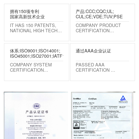
拥有150项专利
产品:CCC;CQC;UL;
国家高新技术企业
CUL;CE;VDE;TUV;PSE
IT HAS 150 PATENTS,
COMPANY PRODUCT
NATIONAL HIGH TECH
CERTIFICATION
ENTERPRISES
>
体系:ISO9001;ISO14001;
通过AAA企业认证
ISO45001;ISO27001;IATF16949
COMPANY SYSTEM
PASSED AAA
CERTIFICATION
CERTIFICATION