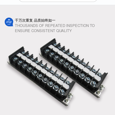
千万次重复 品质始终如一
THOUSANDS OF REPEATED INSPECTION TO
ENSURE CONSISTENT QUALITY