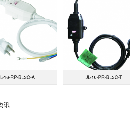
JL-16-RP-BL3C-A
JL-10-PR-BL3C-T
资讯