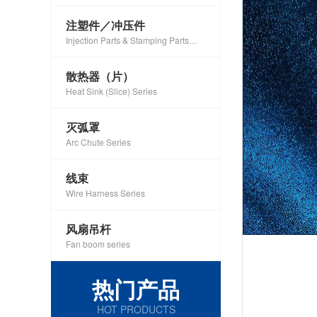
注塑件／冲压件
Injection Parts & Stamping Parts
Series
散热器（片）
Heat Sink (Slice) Series
灭弧罩
Arc Chute Series
线束
Wire Harness Series
风扇吊杆
Fan boom series
热门产品
HOT PRODUCTS