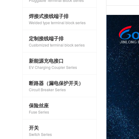
Pluggable Terminal Block Series
焊接式接线端子排
Welded type terminal block series
定制接线端子排
Customized terminal block series
新能源充电接口
EV Charging Coupler Series
断路器（漏电保护开关）
Circuit Breaker Series
保险丝座
Fuse Series
开关
Switch Series