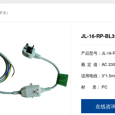
开关）
JL-16-RP-BL3
产品型号：
JL-16-
额 定 值：
AC 23
适用电线：
3*1.5m
材 质：
PC
在线咨