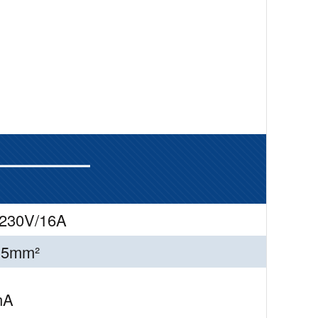
230V/16A
.5mm²
mA