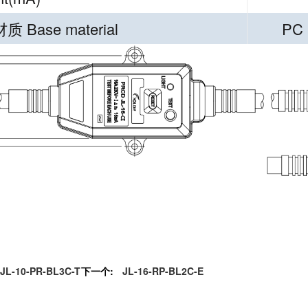
 Base material
PC
JL-10-PR-BL3C-T
下一个:
JL-16-RP-BL2C-E