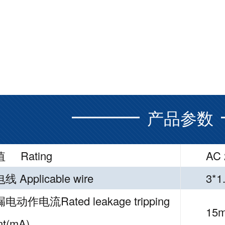
产品参数
 Rating
AC 
 Applicable wire
3*1
动作电流Rated leakage tripping
15
nt(mA)