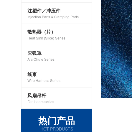
注塑件／冲压件
Injection Parts & Stamping Parts
Series
散热器（片）
Heat Sink (Slice) Series
灭弧罩
Arc Chute Series
线束
Wire Harness Series
风扇吊杆
Fan boom series
热门产品
HOT PRODUCTS