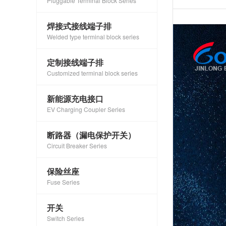
Pluggable Terminal Block Series
焊接式接线端子排
Welded type terminal block series
定制接线端子排
Customized terminal block series
新能源充电接口
EV Charging Coupler Series
断路器（漏电保护开关）
Circuit Breaker Series
保险丝座
Fuse Series
开关
Switch Series