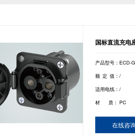
国标直流充电
产品型号：
ECD-G
额 定 值：
/
适用电线：
/
材 质：
PC
在线咨