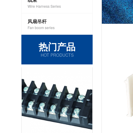
Wire Harness Series
风扇吊杆
Fan boom series
热门产品
HOT PRODUCTS