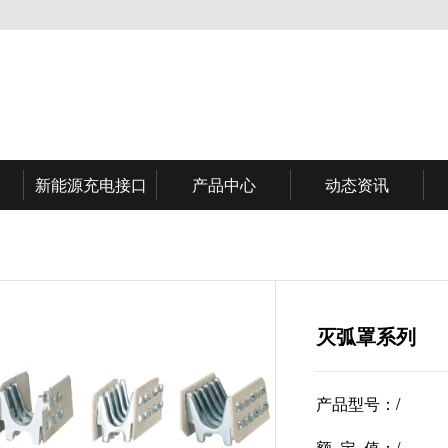
新能源充电接口
产品中心
动态资讯
灭弧罩系列
产品型号：
/
额 定 值：
/