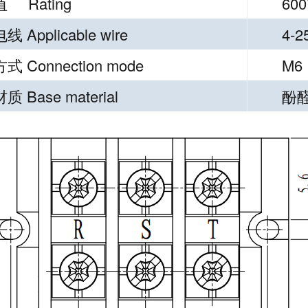
 Rating
600
 Applicable wire
4-
 Connection mode
M6
 Base material
酚醛