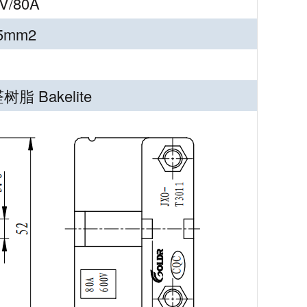
V/80A
25mm2
树脂 Bakelite