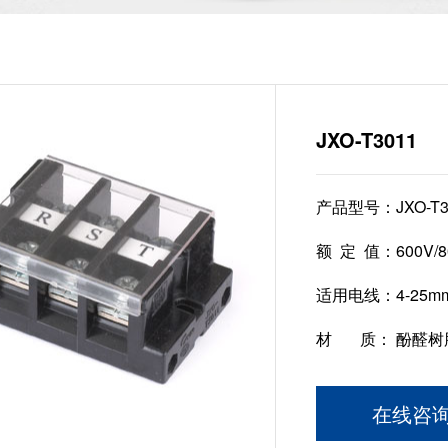
JXO-T3011
产品型号：
JXO-T
额 定 值：
600V/
适用电线：
4-25m
材 质：
酚醛树脂 
在线咨