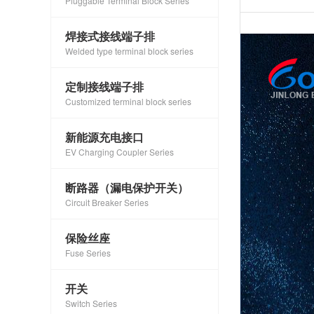
Pluggable Terminal Block Series
焊接式接线端子排
Welded type terminal block series
定制接线端子排
Customized terminal block series
新能源充电接口
EV Charging Coupler Series
断路器（漏电保护开关）
Circuit Breaker Series
保险丝座
Fuse Series
开关
Switch Series