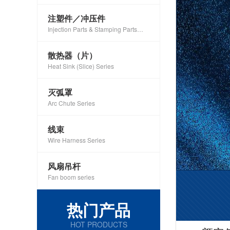
注塑件／冲压件
Injection Parts & Stamping Parts
Series
散热器（片）
Heat Sink (Slice) Series
灭弧罩
Arc Chute Series
线束
Wire Harness Series
风扇吊杆
Fan boom series
热门产品
HOT PRODUCTS