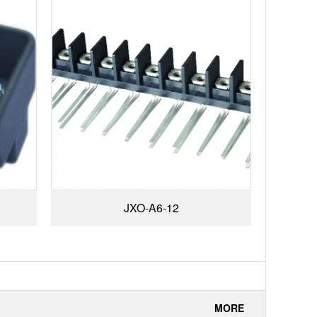
JXO-A6-12
MORE