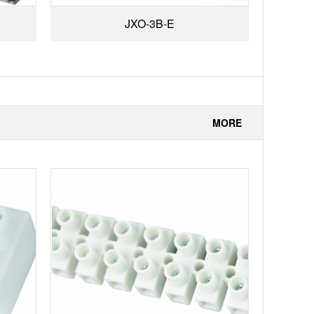
JXO-3B-E
MORE