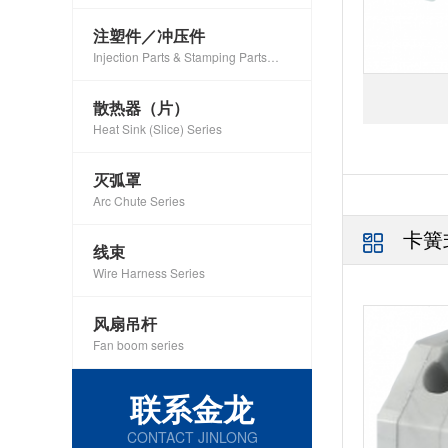
注塑件／冲压件
Injection Parts & Stamping Parts
Series
散热器（片）
Heat Sink (Slice) Series
灭弧罩
Arc Chute Series
卡簧
线束
Wire Harness Series
风扇吊杆
Fan boom series
联系金龙
CONTACT JINLONG