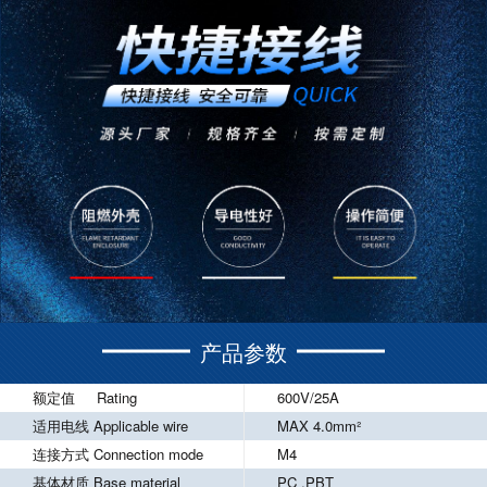
产品参数
额定值 Rating
600V/25A
适用电线 Applicable wire
MAX 4.0mm²
连接方式 Connection mode
M4
基体材质 Base material
PC ,PBT