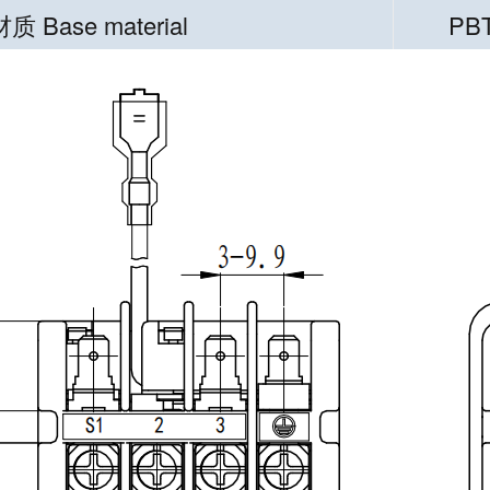
 Base material
PB