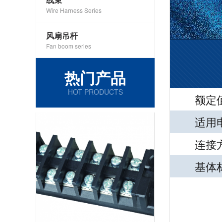
Wire Harness Series
风扇吊杆
Fan boom series
热门产品
HOT PRODUCTS
额定值
适用电线
连接方式
基体材质