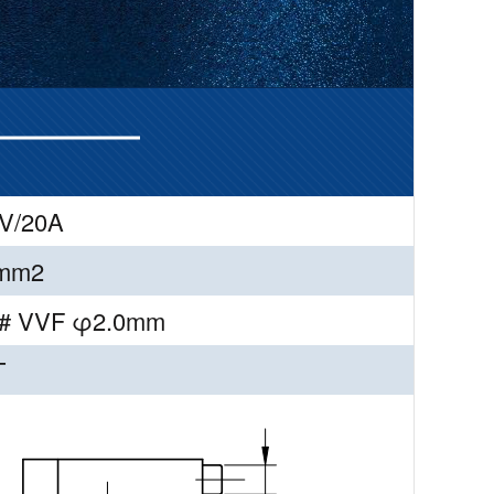
V/20A
5mm2
# VVF φ2.0mm
T