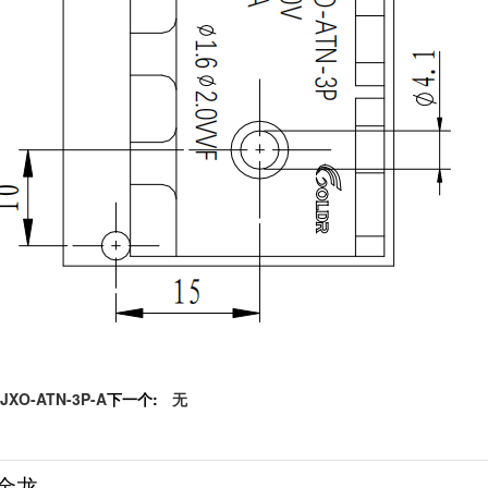
JXO-ATN-3P-A
下一个:
无
金龙