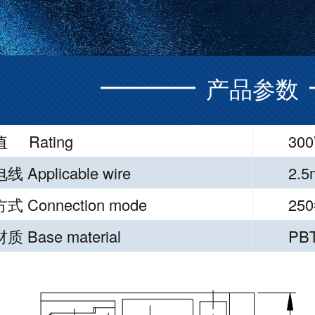
产品参数
 Rating
300
 Applicable wire
2.
 Connection mode
250
 Base material
PB