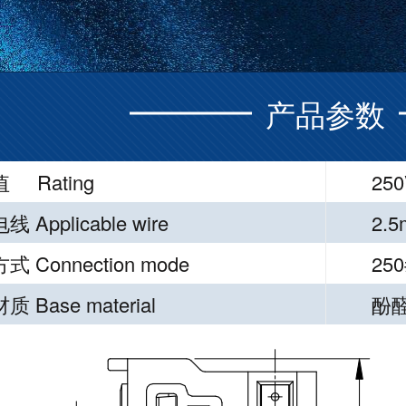
产品参数
 Rating
250
 Applicable wire
2.
 Connection mode
250
 Base material
酚醛