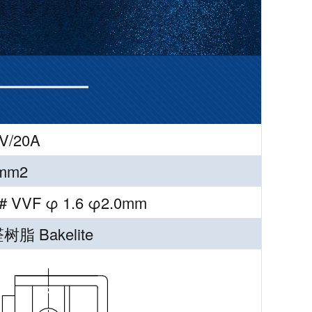
V/20A
5mm2
# VVF φ 1.6 φ2.0mm
树脂 Bakelite