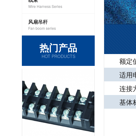
Wire Harness Series
风扇吊杆
Fan boom series
热门产品
HOT PRODUCTS
额定值
适用电线
连接方式
基体材质