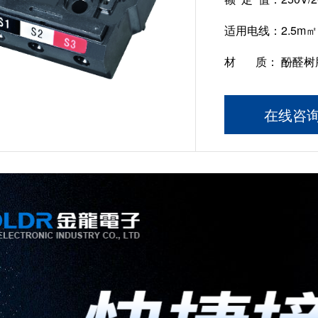
适用电线：
2.5m㎡
材 质：
酚醛树脂 
在线咨