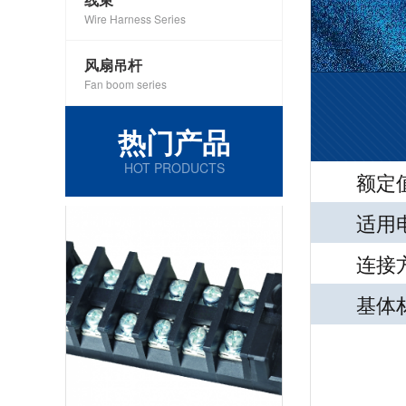
Wire Harness Series
风扇吊杆
Fan boom series
热门产品
HOT PRODUCTS
额定值
适用电线
连接方式
基体材质