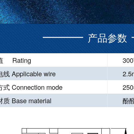
产品参数
 Rating
300
 Applicable wire
2.
 Connection mode
250
 Base material
酚醛