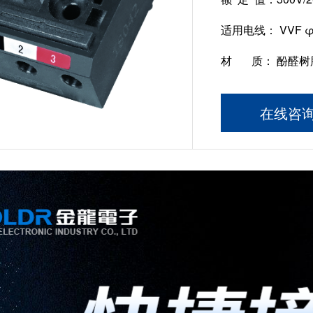
适用电线：
VVF φ
材 质：
酚醛树脂 
在线咨