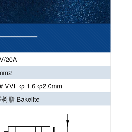
V/20A
5mm2
# VVF φ 1.6 φ2.0mm
树脂 Bakelite