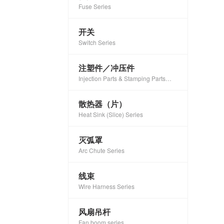
Fuse Series
开关
Switch Series
注塑件／冲压件
Injection Parts & Stamping Parts
Series
散热器（片）
Heat Sink (Slice) Series
灭弧罩
Arc Chute Series
线束
Wire Harness Series
风扇吊杆
Fan boom series